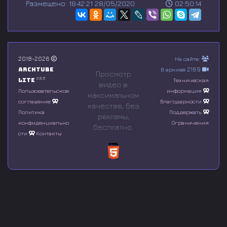
Размещено: 18:42:21 28/05/2020
02:50:14
e
c
o
n
d
s
o
2018-2026
На сайте:
f
Archtube
В архиве 2169
0
Просмотр
s
2.8.5
Lite
Техническая
видео в
e
Пользовательское
информация
максимальном
c
соглашение
Благодарности
o
качестве, без
n
Политика
Поддержать
рeкламы,
d
конфиденциально
Ограничения
бесплатно.
s
сти
Контакты