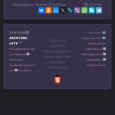
s
Размещено: 15:19:44 31/12/2024
03:37:43
e
c
o
n
d
s
o
2018-2026
На сайте:
f
Archtube
В архиве 2170
0
Просмотр
s
2.8.5
Lite
Техническая
видео в
e
Пользовательское
информация
максимальном
c
соглашение
Благодарности
o
качестве, без
n
Политика
Поддержать
рeкламы,
d
конфиденциально
Ограничения
бесплатно.
s
сти
Контакты