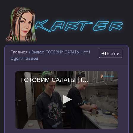
Главная
/ Видео ГОТОВИМ САЛАТЫ | !тг !
Войти
бусти !завод
ГОТОВИМ САЛАТЫ | !тг !бусти !завод
0