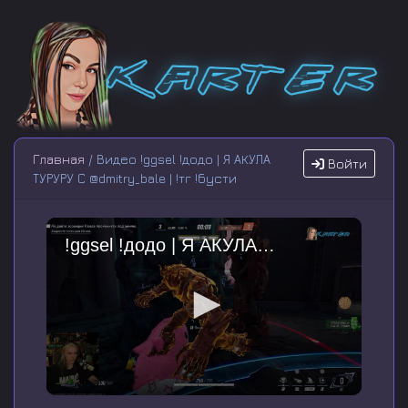
Главная
/ Видео !ggsel !додо | Я АКУЛА
Войти
ТУРУРУ С @dmitry_bale | !тг !бусти
!ggsel !додо | Я АКУЛА ТУРУРУ С @dmitry_bale | !тг !бусти
0