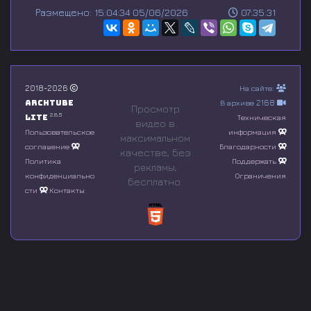
s
Размещено: 15:04:34 05/06/2026
07:35:31
e
c
o
n
d
s
o
2018-2026
На сайте:
f
Archtube
В архиве 2168
0
Просмотр
s
2.8.5
Lite
Техническая
видео в
e
Пользовательское
информация
максимальном
c
соглашение
Благодарности
o
качестве, без
n
Политика
Поддержать
рeкламы,
d
конфиденциально
Ограничения
бесплатно.
s
сти
Контакты