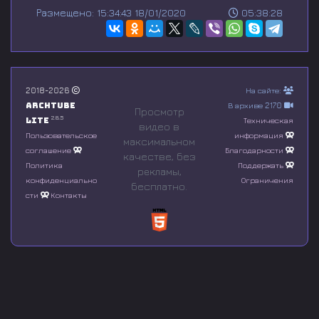
s
Размещено: 15:34:43 18/01/2020
05:38:28
e
c
o
n
d
s
o
2018-2026
На сайте:
f
Archtube
В архиве 2170
0
Просмотр
s
2.8.5
Lite
Техническая
видео в
e
Пользовательское
информация
максимальном
c
соглашение
Благодарности
o
качестве, без
n
Политика
Поддержать
рeкламы,
d
конфиденциально
Ограничения
бесплатно.
s
сти
Контакты