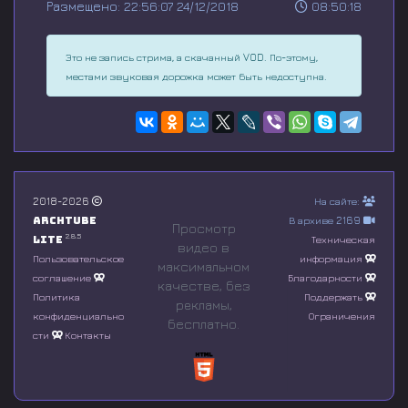
Размещено: 22:56:07 24/12/2018
08:50:18
e
c
o
n
Это не запись стрима, а скачанный VOD. По-этому,
d
местами звуковая дорожка может быть недоступна.
s
o
f
0
s
e
c
o
n
2018-2026
На сайте:
d
Archtube
В архиве 2169
Просмотр
s
2.8.5
Lite
Техническая
видео в
Пользовательское
информация
максимальном
соглашение
Благодарности
качестве, без
Политика
Поддержать
рeкламы,
конфиденциально
Ограничения
бесплатно.
сти
Контакты