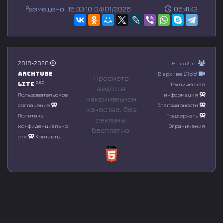
s
Размещено: 15:33:10 04/01/2026
05:41:43
e
c
o
n
d
s
o
2018-2026
На сайте:
f
Archtube
В архиве 2168
0
Просмотр
s
2.8.5
Lite
Техническая
видео в
e
Пользовательское
информация
максимальном
c
соглашение
Благодарности
o
качестве, без
n
Политика
Поддержать
рeкламы,
d
конфиденциально
Ограничения
бесплатно.
s
сти
Контакты