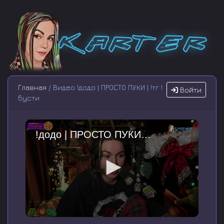
Главная
/ Видео !додо | ПРОСТО ПУКИ | !тг !
Войти
бусти
!додо | ПРОСТО ПУКИ | !тг !бусти
0