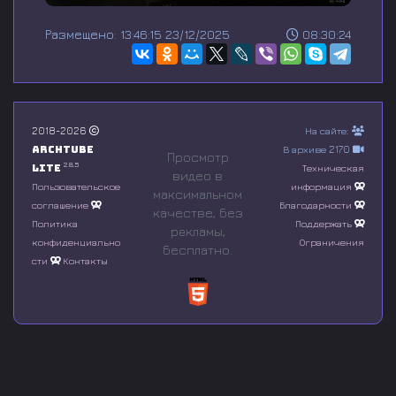
0
s
Размещено: 13:46:15 23/12/2025
08:30:24
e
c
o
n
d
s
o
2018-2026
На сайте:
f
Archtube
В архиве 2170
0
Просмотр
s
2.8.5
Lite
Техническая
видео в
e
Пользовательское
информация
максимальном
c
соглашение
Благодарности
o
качестве, без
n
Политика
Поддержать
рeкламы,
d
конфиденциально
Ограничения
бесплатно.
s
сти
Контакты