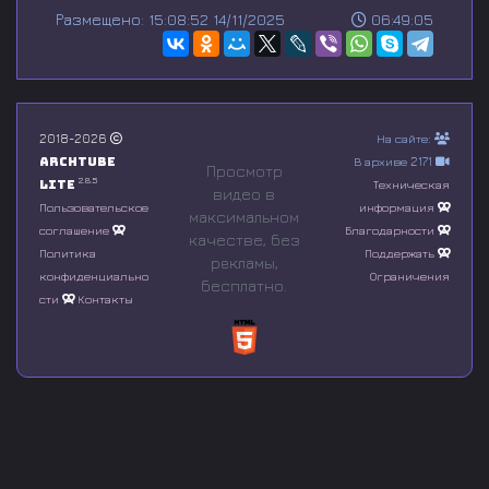
s
Размещено: 15:08:52 14/11/2025
06:49:05
e
c
o
n
d
s
o
2018-2026
На сайте:
f
Archtube
В архиве 2171
0
Просмотр
s
2.8.5
Lite
Техническая
видео в
e
Пользовательское
информация
максимальном
c
соглашение
Благодарности
o
качестве, без
n
Политика
Поддержать
рeкламы,
d
конфиденциально
Ограничения
бесплатно.
s
сти
Контакты