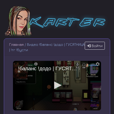
Главная
/ Видео !баланс !додо | ГУСЯТНИЦА
Войти
| !тг !бусти
!баланс !додо | ГУСЯТНИЦА | !тг !бусти
0