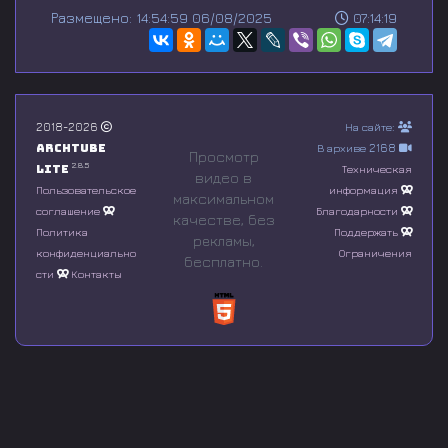
s
Размещено: 14:54:59 06/08/2025
07:14:19
e
c
o
n
d
s
o
2018-2026
На сайте:
f
Archtube
В архиве 2168
0
Просмотр
s
2.8.5
Lite
Техническая
видео в
e
Пользовательское
информация
максимальном
c
соглашение
Благодарности
o
качестве, без
n
Политика
Поддержать
рeкламы,
d
конфиденциально
Ограничения
бесплатно.
s
сти
Контакты