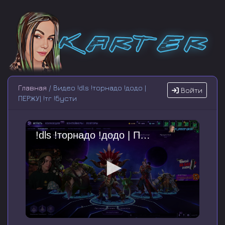
Главная
/ Видео !dls !торнадо !додо |
Войти
ПЕРЖУ| !тг !бусти
!dls !торнадо !додо | ПЕРЖУ| !тг !бусти
0