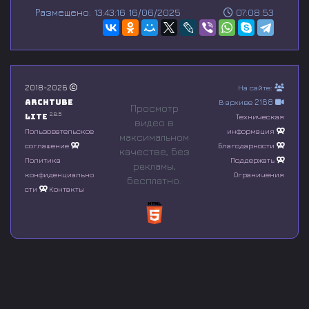
s
Размещено: 13:43:16 16/06/2025
07:08:53
e
c
o
n
d
s
o
2018-2026
На сайте:
f
Archtube
В архиве 2168
0
Просмотр
s
2.8.5
Lite
Техническая
видео в
e
Пользовательское
информация
максимальном
c
соглашение
Благодарности
o
качестве, без
n
Политика
Поддержать
рeкламы,
d
конфиденциально
Ограничения
бесплатно.
s
сти
Контакты