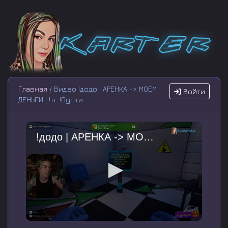
Главная
/ Видео !додо | АРЕНКА -> МОЕМ
Войти
ДЕНЬГИ | !тг !бусти
!додо | АРЕНКА -> МОЕМ ДЕНЬГИ | !тг !бусти
0