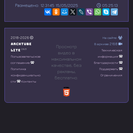
s
Размещено: 12:31:45 15/05/2025
05:25:13
e
c
o
n
d
s
o
2018-2026
На сайте:
f
Archtube
В архиве 2168
0
Просмотр
s
2.8.5
Lite
Техническая
видео в
e
Пользовательское
информация
максимальном
c
соглашение
Благодарности
o
качестве, без
n
Политика
Поддержать
рeкламы,
d
конфиденциально
Ограничения
бесплатно.
s
сти
Контакты