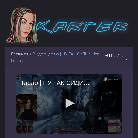
Главная
/ Видео !додо | НУ ТАК СИДИМ | !тг !
Войти
бусти
!додо | НУ ТАК СИДИМ | !тг !бусти
0