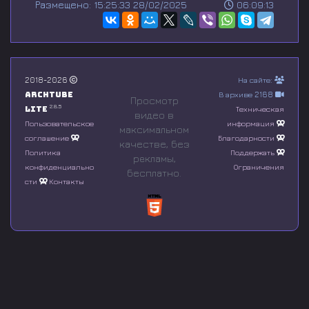
Размещено: 15:25:33 28/02/2025
06:09:13
e
c
o
n
d
s
o
2018-2026
На сайте:
f
Archtube
В архиве 2168
0
Просмотр
s
2.8.5
Lite
Техническая
видео в
e
Пользовательское
информация
максимальном
c
соглашение
Благодарности
o
качестве, без
n
Политика
Поддержать
рeкламы,
d
конфиденциально
Ограничения
бесплатно.
s
сти
Контакты