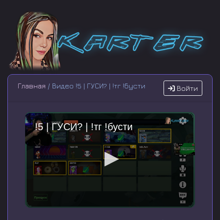
Главная
/ Видео !5 | ГУСИ? | !тг !бусти
Войти
!5 | ГУСИ? | !тг !бусти
0
s