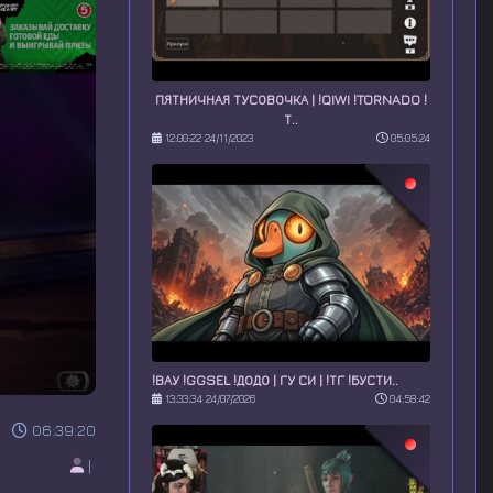
ПЯТНИЧНАЯ ТУСОВОЧКА | !QIWI !TORNADO !
Т..
12:00:22 24/11/2023
05:05:24
!ВАУ !GGSEL !ДОДО | ГУ СИ | !ТГ !БУСТИ..
13:33:34 24/07/2026
04:58:42
06:39:20
|