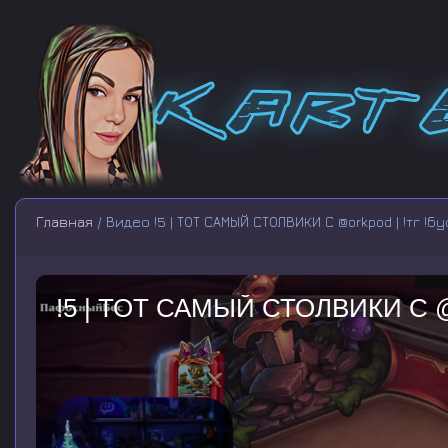
Главная
/ Видео !5 | ТОТ САМЫЙ СТОЛВИКИ С @orkpod | !тг !б
!5 | ТОТ САМЫЙ СТОЛВИКИ С @or