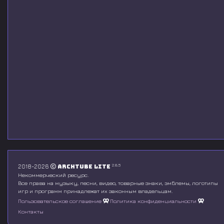
2.8.5
2018-2026
Archtube Lite
Некоммерческий ресурс.
Все права на музыку, песни, видео, товарные знаки, эмблемы, логотипы
игр и программ принадлежат их законным владельцам.
Пользовательское соглашение
Политика конфиденциальности
Контакты