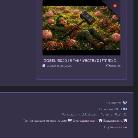
!GGSEL !ДОДО | Я ТАК ЧУВСТВУЮ | !ТГ !БУС..
12:20:36 03/08/2026
05:07:16
На сайте:
В архиве 2169
Генерация: 0.06 сек. | Память: 402 кб.
Техническая информация
Благодарности
Поддержать
Ограничения