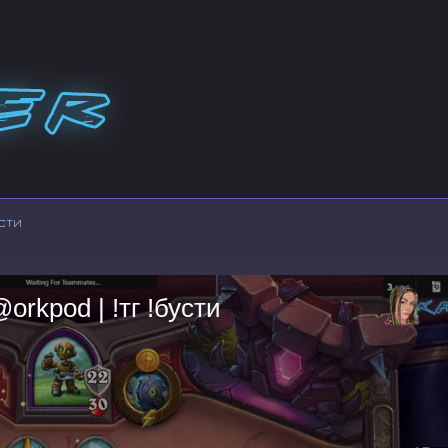
усти
kpod | !тг !бусти