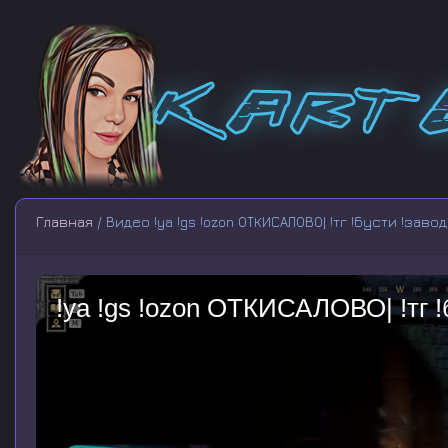
Главная
/ Видео !ya !gs !ozon ОТКИСАЛОВО| !тг !бусти !завод
!ya !gs !ozon ОТКИСАЛОВО| !тг !