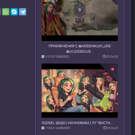
ПРИКЛЮЧЕНИЯ С @ARSENIKUM_LRS
@LYUDOEDUS ..
11:37:19 12/08/2023
05:54:32
!GGSEL !ДОДО | НОЧНОВИКА | !ТГ !БУСТИ..
17:00:41 04/08/2026
05:04:23