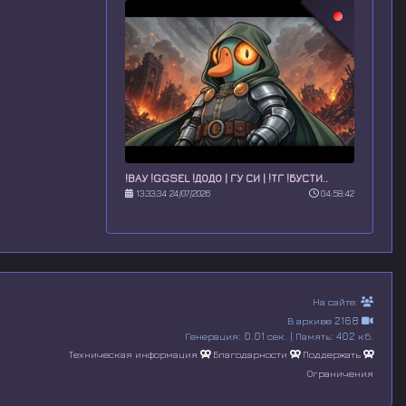
!ВАУ !GGSEL !ДОДО | ГУ СИ | !ТГ !БУСТИ..
13:33:34 24/07/2026
04:58:42
На сайте:
В архиве 2168
Генерация: 0.01 сек. | Память: 402 кб.
Техническая информация
Благодарности
Поддержать
Ограничения