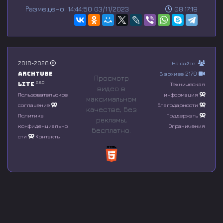
s
Размещено: 14:44:50 03/11/2023
08:17:19
e
c
o
n
d
s
o
2018-2026
На сайте:
f
Archtube
В архиве 2170
0
Просмотр
s
2.8.5
Lite
Техническая
видео в
e
Пользовательское
информация
максимальном
c
соглашение
Благодарности
o
качестве, без
n
Политика
Поддержать
рeкламы,
d
конфиденциально
Ограничения
бесплатно.
s
сти
Контакты