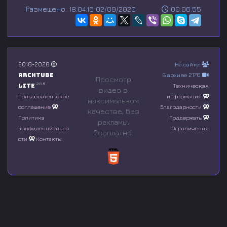
s
Размещено: 18:04:16 02/09/2020
00:06:55
e
c
o
n
d
s
o
2018-2026
На сайте:
f
Archtube
В архиве 2170
0
Просмотр
s
2.8.5
Lite
Техническая
видео в
e
Пользовательское
информация
максимальном
c
соглашение
Благодарности
o
качестве, без
n
Политика
Поддержать
рeкламы,
d
конфиденциально
Ограничения
бесплатно.
s
сти
Контакты