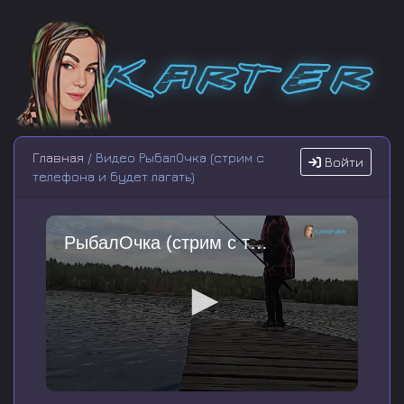
Главная
/ Видео РыбалОчка (стрим с
Войти
телефона и будет лагать)
РыбалОчка (стрим с телефона и будет лагать)
0