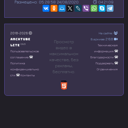
Размещено: 05:28:58 24/08/2020
04:21:09
e
c
o
n
d
s
o
2018-2026
На сайте:
f
Archtube
В архиве 2168
0
Просмотр
s
2.8.5
Lite
Техническая
видео в
e
Пользовательское
информация
максимальном
c
соглашение
Благодарности
o
качестве, без
n
Политика
Поддержать
рeкламы,
d
конфиденциально
Ограничения
бесплатно.
s
сти
Контакты