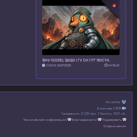
!ВАУ !GGSEL !ДОДО | ГУ СИ | !ТГ !БУСТИ..
13:33:34 24/07/2026
04:58:42
На сайте:
В архиве 2168
Генерация: 0.06 сек. | Память: 402 кб.
Техническая информация
Благодарности
Поддержать
Ограничения