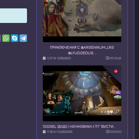
ПРИКЛЮЧЕНИЯ С @ARSENIKUM_LRS
@LYUDOEDUS ..
11:37:19 12/08/2023
05:54:32
!GGSEL !ДОДО | НОЧНОВИКА | !ТГ !БУСТИ..
17:00:41 04/08/2026
05:04:23