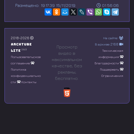
s
Размещено: 19:17:39 15/11/2019
01:56:06
e
c
o
n
d
s
o
2018-2026
На сайте:
f
Archtube
В архиве 2168
0
Просмотр
s
2.8.5
Lite
Техническая
видео в
e
Пользовательское
информация
максимальном
c
соглашение
Благодарности
o
качестве, без
n
Политика
Поддержать
рeкламы,
d
конфиденциально
Ограничения
бесплатно.
s
сти
Контакты