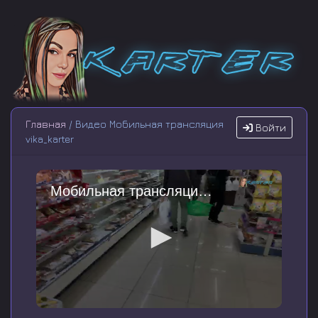
Главная
/ Видео Мобильная трансляция
Войти
vika_karter
Мобильная трансляция vika_karter
0