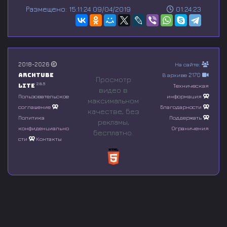
s
Размещено: 15:11:24 09/04/2019
01:24:23
e
c
o
n
d
s
o
2018-2026
На сайте:
f
Archtube
В архиве 2170
0
Просмотр
s
2.8.5
Lite
Техническая
видео в
e
Пользовательское
информация
максимальном
c
соглашение
Благодарности
o
качестве, без
n
Политика
Поддержать
рeкламы,
d
конфиденциально
Ограничения
бесплатно.
s
сти
Контакты