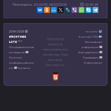
s
Размещено: 20:04:05 24/03/2019
02:45:36
e
c
o
n
d
s
o
2018-2026
На сайте:
f
Archtube
В архиве 2169
0
Просмотр
s
2.8.5
Lite
Техническая
видео в
e
Пользовательское
информация
максимальном
c
соглашение
Благодарности
o
качестве, без
n
Политика
Поддержать
рeкламы,
d
конфиденциально
Ограничения
бесплатно.
s
сти
Контакты