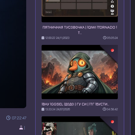
ПЯТНИЧНАЯ ТУСОВОЧКА | !QIWI !TORNADO !
Т..
12:00:22 24/11/2023
05:05:24
!ВАУ !GGSEL !ДОДО | ГУ СИ | !ТГ !БУСТИ..
13:33:34 24/07/2026
04:58:42
07:22:47
|