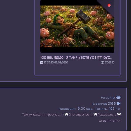
!GGSEL !ДОДО | Я ТАК ЧУВСТВУЮ | !ТГ !БУС..
12:20:36 03/08/2026
05:07:16
На сайте:
В архиве 2169
Генерация: 0.00 сек. | Память: 402 кб.
Техническая информация
Благодарности
Поддержать
Ограничения