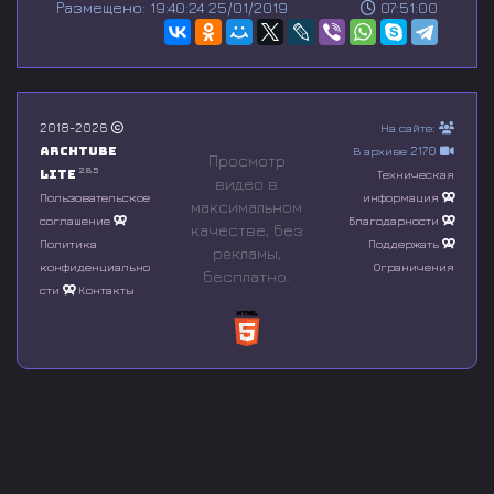
Размещено: 19:40:24 25/01/2019
07:51:00
e
c
o
n
d
s
o
2018-2026
На сайте:
f
Archtube
В архиве 2170
0
Просмотр
s
2.8.5
Lite
Техническая
видео в
e
Пользовательское
информация
максимальном
c
соглашение
Благодарности
o
качестве, без
n
Политика
Поддержать
рeкламы,
d
конфиденциально
Ограничения
бесплатно.
s
сти
Контакты