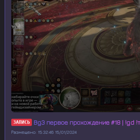
0
s
Bg3 первое прохождение #18 | !gd !т
ЗАПИСЬ
e
c
Размещено: 15:32:46 15/01/2024
o
n