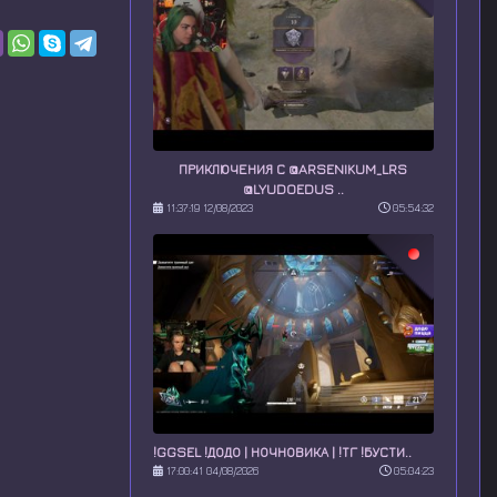
ПРИКЛЮЧЕНИЯ С @ARSENIKUM_LRS
@LYUDOEDUS ..
11:37:19 12/08/2023
05:54:32
!GGSEL !ДОДО | НОЧНОВИКА | !ТГ !БУСТИ..
17:00:41 04/08/2026
05:04:23