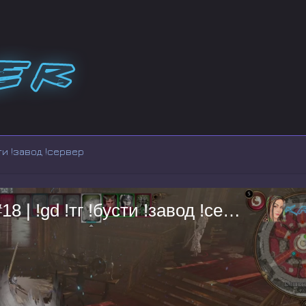
ти !завод !сервер
BG3 ПЕРВОЕ ПРОХОЖДЕНИЕ #18 | !gd !тг !бусти !завод !сервер