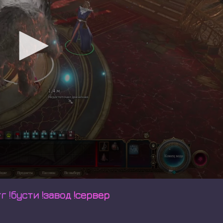
г !бусти !завод !сервер