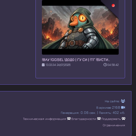
!ВАУ !GGSEL !ДОДО | ГУ СИ | !ТГ !БУСТИ..
13:33:34 24/07/2026
04:58:42
На сайте:
В архиве 2168
Генерация: 0.06 сек. | Память: 402 кб.
Техническая информация
Благодарности
Поддержать
Ограничения