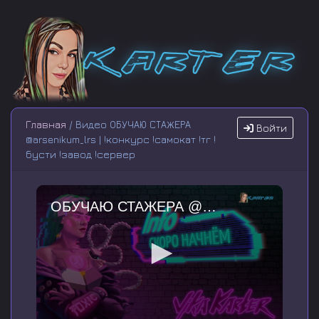
Главная
/ Видео ОБУЧАЮ СТАЖЕРА
Войти
@arsenikum_lrs | !конкурс !самокат !тг !
бусти !завод !сервер
ОБУЧАЮ СТАЖЕРА @arsenikum_lrs | !конкурс !самокат !тг !бусти !завод !сервер