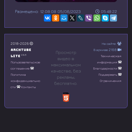
0
s
Размещено: 12:08:08 05/06/2023
05:48:22
e
c
o
n
d
s
o
2018-2026
На сайте:
f
Archtube
В архиве 2168
0
Просмотр
s
2.8.5
Lite
Техническая
видео в
e
Пользовательское
информация
максимальном
c
соглашение
Благодарности
o
качестве, без
n
Политика
Поддержать
рeкламы,
d
конфиденциально
Ограничения
бесплатно.
s
сти
Контакты