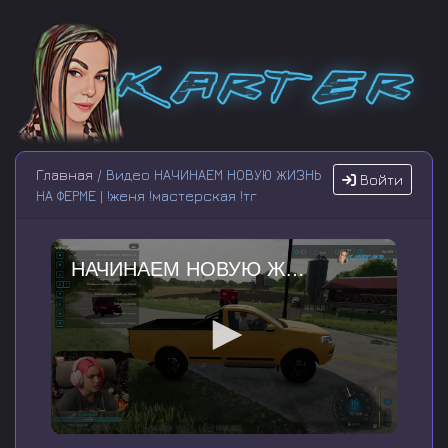
Главная
/ Видео НАЧИНАЕМ НОВУЮ ЖИЗНЬ
Войти
НА ФЕРМЕ | !женя !мастерская !тг
НАЧИНАЕМ НОВУЮ ЖИЗНЬ НА ФЕРМЕ | !женя !мастерская !тг
0