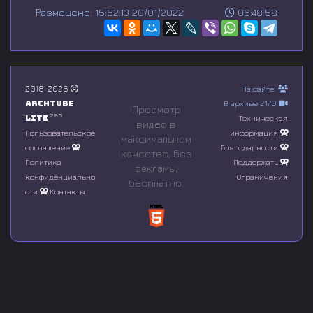
s
Размещено: 15:52:13 20/01/2022
06:48:58
e
c
o
n
d
s
o
2018-2026
На сайте:
f
Archtube
В архиве 2170
0
Просмотр
s
2.8.5
Lite
Техническая
видео в
e
Пользовательское
информация
максимальном
c
соглашение
Благодарности
o
качестве, без
n
Политика
Поддержать
рeкламы,
d
конфиденциально
Ограничения
бесплатно.
s
сти
Контакты