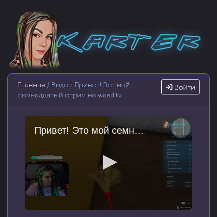
Главная
/ Видео Привет! Это мой
Войти
семнадцатый стрим на wasd.tv
Привет! Это мой семнадцатый стрим на wasd.tv
0