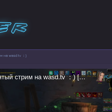
м на wasd.tv ：)
Привет! Это мой семьдесят девятый стрим на wasd.tv ：) [1231694]