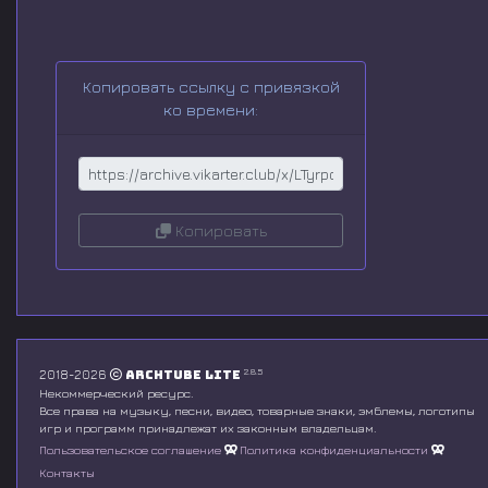
d
s
o
f
0
Копировать ссылку с привязкой
s
ко времени:
e
c
o
n
d
s
V
Копировать
o
l
u
m
e
9
0
%
2.8.5
2018-2026
Archtube Lite
Некоммерческий ресурс.
Все права на музыку, песни, видео, товарные знаки, эмблемы, логотипы
игр и программ принадлежат их законным владельцам.
Пользовательское соглашение
Политика конфиденциальности
Контакты