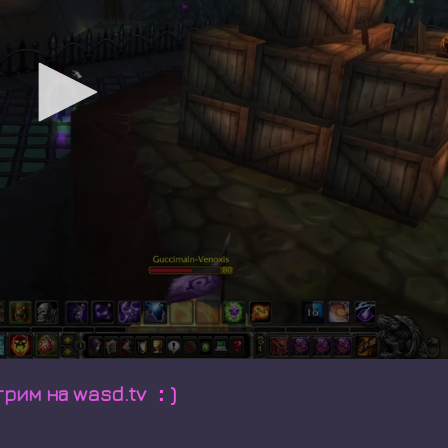
трим на wasd.tv ：)