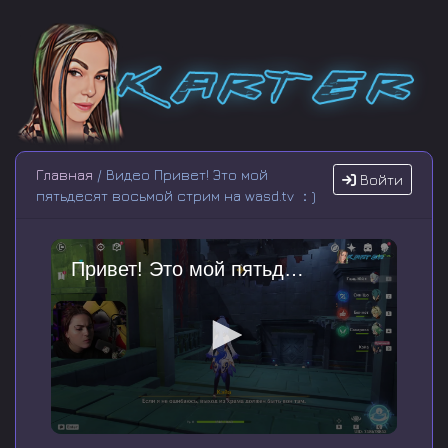
Главная
/ Видео Привет! Это мой
Войти
пятьдесят восьмой стрим на wasd.tv ：)
Привет! Это мой пятьдесят восьмой стрим на wasd.tv ：) [1154153]
0