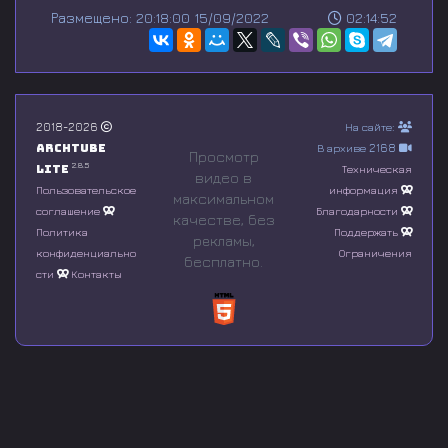
s
Размещено: 20:18:00 15/09/2022
02:14:52
e
c
o
n
d
s
o
2018-2026
На сайте:
f
Archtube
В архиве 2168
0
Просмотр
s
2.8.5
Lite
Техническая
видео в
e
Пользовательское
информация
максимальном
c
соглашение
Благодарности
o
качестве, без
n
Политика
Поддержать
рeкламы,
d
конфиденциально
Ограничения
бесплатно.
s
сти
Контакты