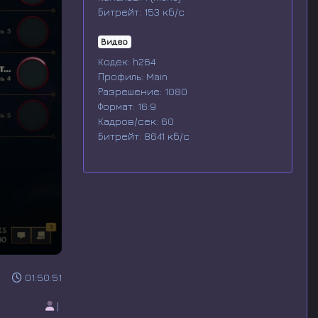
Битрейт: 153 кб/с
Видео
Кодек: h264
Профиль: Main
Разрешение: 1080
Формат: 16:9
Кадров/сек: 60
Битрейт: 8641 кб/с
01:50:51
|