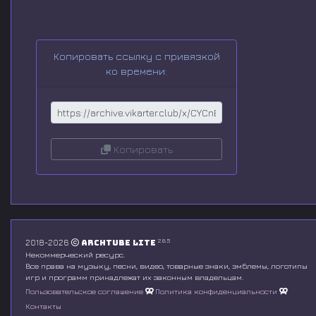
d
s
o
f
0
Копировать ссылку с привязкой
s
ко времени:
e
c
o
n
d
s
V
Копировать
o
l
u
m
e
9
0
%
2.8.5
2018-2026
Archtube Lite
Некоммерческий ресурс.
Все права на музыку, песни, видео, товарные знаки, эмблемы, логотипы
игр и программ принадлежат их законным владельцам.
Пользовательское соглашение
Политика конфиденциальности
Контакты