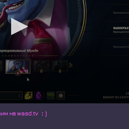
им на wasd.tv ：)