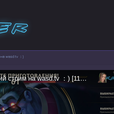
на wasd.tv ：)
Привет! Это мой пятьдесят третий стрим на wasd.tv ：) [1128700]