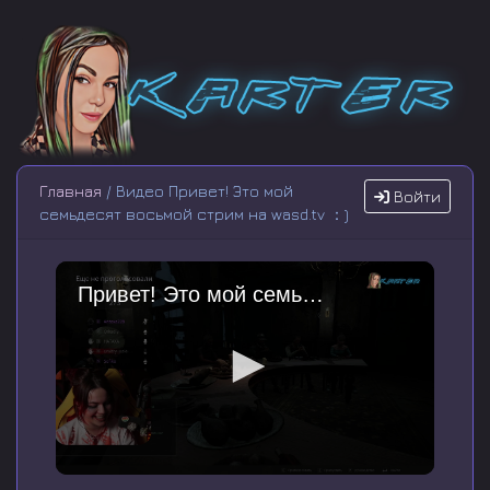
Главная
/ Видео Привет! Это мой
Войти
семьдесят восьмой стрим на wasd.tv ：)
Привет! Это мой семьдесят восьмой стрим на wasd.tv ：) [1221815]
0