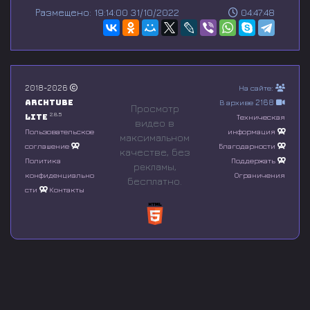
s
Размещено: 19:14:00 31/10/2022
04:47:48
e
c
o
n
d
s
o
2018-2026
На сайте:
f
Archtube
В архиве 2168
0
Просмотр
s
2.8.5
Lite
Техническая
видео в
e
Пользовательское
информация
максимальном
c
соглашение
Благодарности
o
качестве, без
n
Политика
Поддержать
рeкламы,
d
конфиденциально
Ограничения
бесплатно.
s
сти
Контакты