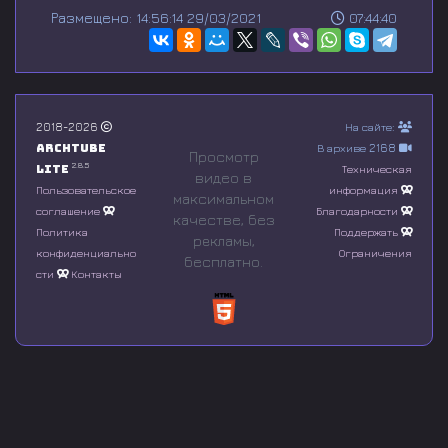
s
Размещено: 14:56:14 29/03/2021
07:44:40
e
c
o
n
d
s
o
2018-2026
На сайте:
f
Archtube
В архиве 2168
0
Просмотр
s
2.8.5
Lite
Техническая
видео в
e
Пользовательское
информация
максимальном
c
соглашение
Благодарности
o
качестве, без
n
Политика
Поддержать
рeкламы,
d
конфиденциально
Ограничения
бесплатно.
s
сти
Контакты