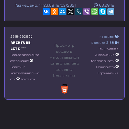
s
Размещено: 14:23:09 19/02/2021
03:29:18
e
c
o
n
d
s
o
2018-2026
На сайте:
f
Archtube
В архиве 2168
0
Просмотр
s
2.8.5
Lite
Техническая
видео в
e
Пользовательское
информация
максимальном
c
соглашение
Благодарности
o
качестве, без
n
Политика
Поддержать
рeкламы,
d
конфиденциально
Ограничения
бесплатно.
s
сти
Контакты