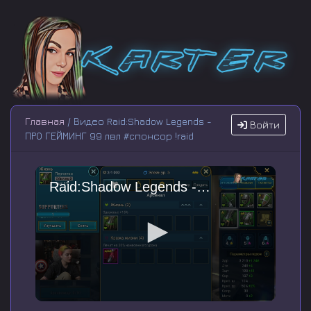
Главная
/ Видео Raid:Shadow Legends -
Войти
ПРО ГЕЙМИНГ 99 лвл #cпонсор !raid
Raid:Shadow Legends - ПРО ГЕЙМИНГ 99 лвл #cпонсор !raid
0