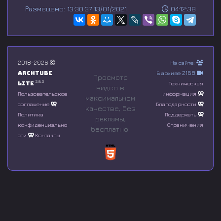
s
Размещено: 13:30:37 13/01/2021
04:12:38
e
c
o
n
d
s
o
2018-2026
На сайте:
f
Archtube
В архиве 2168
0
Просмотр
s
2.8.5
Lite
Техническая
видео в
e
Пользовательское
информация
максимальном
c
соглашение
Благодарности
o
качестве, без
n
Политика
Поддержать
рeкламы,
d
конфиденциально
Ограничения
бесплатно.
s
сти
Контакты