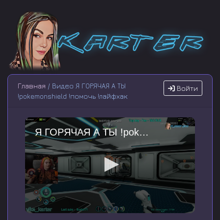
Главная
/ Видео Я ГОРЯЧАЯ А ТЫ
Войти
!pokemonshield !помочь !лайфхак
Я ГОРЯЧАЯ А ТЫ !pokemonshield !помочь !лайфхак
0