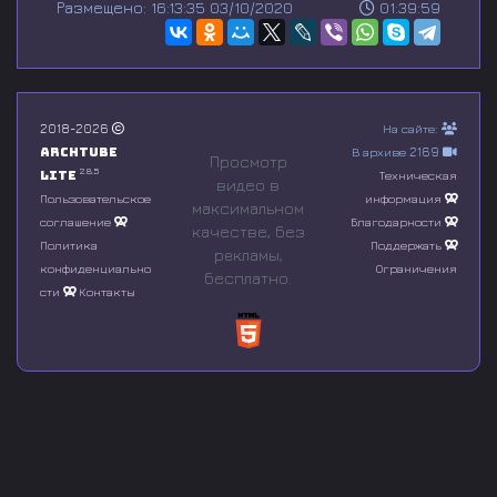
Размещено: 16:13:35 03/10/2020
01:39:59
e
c
o
n
d
s
o
2018-2026
На сайте:
f
Archtube
В архиве 2169
0
Просмотр
s
2.8.5
Lite
Техническая
видео в
e
Пользовательское
информация
максимальном
c
соглашение
Благодарности
o
качестве, без
n
Политика
Поддержать
рeкламы,
d
конфиденциально
Ограничения
бесплатно.
s
сти
Контакты