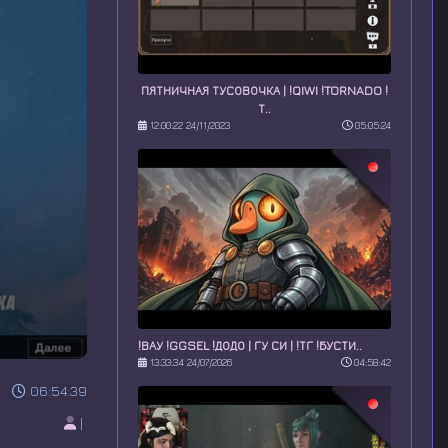
ПЯТНИЧНАЯ ТУСОВОЧКА | !QIWI !TORNADO !
Т..
12:00:22 24/11/2023
05:05:24
!ВАУ !GGSEL !ДОДО | ГУ СИ | !ТГ !БУСТИ..
13:33:34 24/07/2026
04:58:42
06:54:39
|