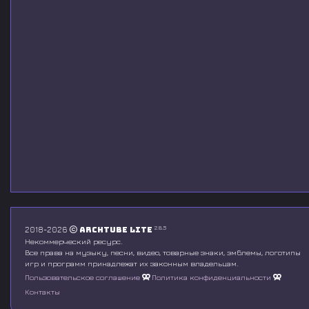
2.8.5
2018-2026
Archtube Lite
Некоммерческий ресурс.
Все права на музыку, песни, видео, товарные знаки, эмблемы, логотипы
игр и программ принадлежат их законным владельцам.
Пользовательское соглашение
Политика конфиденциальности
Контакты