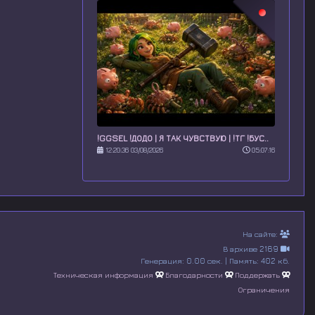
!GGSEL !ДОДО | Я ТАК ЧУВСТВУЮ | !ТГ !БУС..
12:20:36 03/08/2026
05:07:16
На сайте:
В архиве 2169
Генерация: 0.00 сек. | Память: 402 кб.
Техническая информация
Благодарности
Поддержать
Ограничения