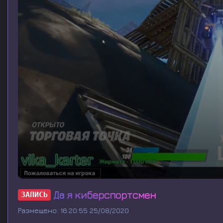
0
s
Да я киберспортсмен
ЗАПИСЬ
e
c
Размещено: 16:20:55 25/08/2020
o
n