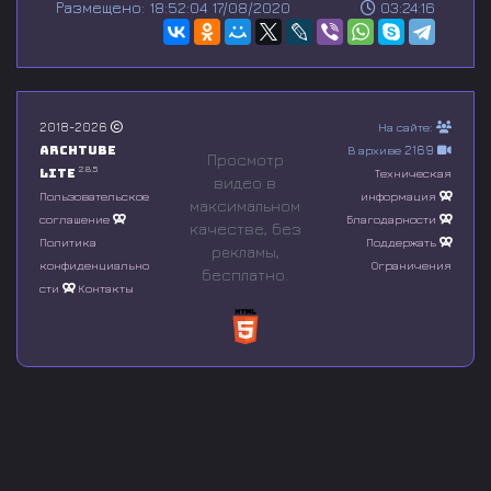
Размещено: 18:52:04 17/08/2020
03:24:16
e
c
o
n
d
s
o
2018-2026
На сайте:
f
Archtube
В архиве 2169
0
Просмотр
s
2.8.5
Lite
Техническая
видео в
e
Пользовательское
информация
максимальном
c
соглашение
Благодарности
o
качестве, без
n
Политика
Поддержать
рeкламы,
d
конфиденциально
Ограничения
бесплатно.
s
сти
Контакты