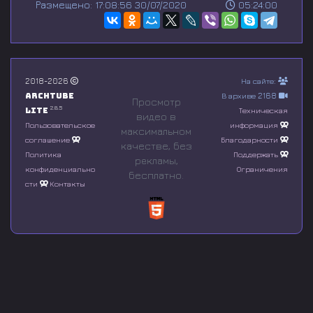
Размещено: 17:08:56 30/07/2020
05:24:00
e
c
o
n
d
s
o
2018-2026
На сайте:
f
Archtube
В архиве 2168
0
Просмотр
s
2.8.5
Lite
Техническая
видео в
e
Пользовательское
информация
максимальном
c
соглашение
Благодарности
o
качестве, без
n
Политика
Поддержать
рeкламы,
d
конфиденциально
Ограничения
бесплатно.
s
сти
Контакты