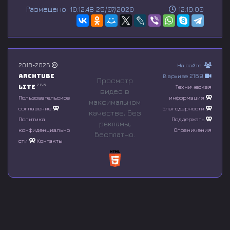
s
Размещено: 10:12:48 25/07/2020
12:19:00
e
c
o
n
d
s
o
2018-2026
На сайте:
f
Archtube
В архиве 2169
0
Просмотр
s
2.8.5
Lite
Техническая
видео в
e
Пользовательское
информация
максимальном
c
соглашение
Благодарности
o
качестве, без
n
Политика
Поддержать
рeкламы,
d
конфиденциально
Ограничения
бесплатно.
s
сти
Контакты