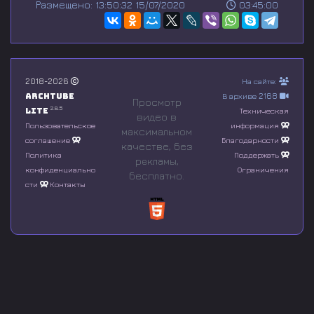
Размещено: 13:50:32 15/07/2020
03:45:00
e
c
o
n
d
s
o
2018-2026
На сайте:
f
Archtube
В архиве 2168
0
Просмотр
s
2.8.5
Lite
Техническая
видео в
e
Пользовательское
информация
максимальном
c
соглашение
Благодарности
o
качестве, без
n
Политика
Поддержать
рeкламы,
d
конфиденциально
Ограничения
бесплатно.
s
сти
Контакты