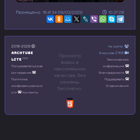
0
s
Размещено: 16:41:34 09/03/2020
10:37:28
e
c
o
n
d
s
o
2018-2026
На сайте:
f
Archtube
В архиве 2168
0
Просмотр
s
2.8.5
Lite
Техническая
видео в
e
Пользовательское
информация
максимальном
c
соглашение
Благодарности
o
качестве, без
n
Политика
Поддержать
рeкламы,
d
конфиденциально
Ограничения
бесплатно.
s
сти
Контакты