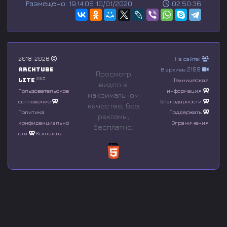
Размещено: 19:14:05 10/01/2020
02:50:36
e
c
o
n
d
s
o
2018-2026
На сайте:
f
Archtube
В архиве 2169
0
Просмотр
s
2.8.5
Lite
Техническая
видео в
e
Пользовательское
информация
максимальном
c
соглашение
Благодарности
o
качестве, без
n
Политика
Поддержать
рeкламы,
d
конфиденциально
Ограничения
бесплатно.
s
сти
Контакты