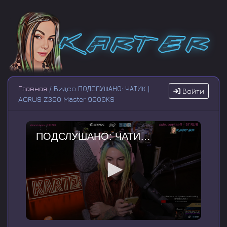
Главная
/ Видео ПОДСЛУШАНО: ЧАТИК |
Войти
AORUS Z390 Master 9900KS
ПОДСЛУШАНО: ЧАТИК | AORUS Z390 Master 9900KS
0