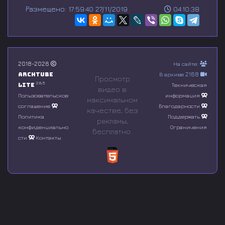
s
Размещено: 17:59:40 27/11/2019
04:10:38
e
c
o
n
d
s
o
2018-2026
На сайте:
f
Archtube
В архиве 2168
0
Просмотр
s
2.8.5
Lite
Техническая
видео в
e
Пользовательское
информация
максимальном
c
соглашение
Благодарности
o
качестве, без
n
Политика
Поддержать
рeкламы,
d
конфиденциально
Ограничения
бесплатно.
s
сти
Контакты