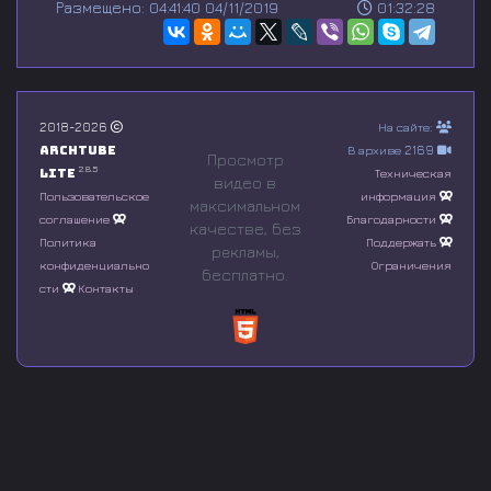
Размещено: 04:41:40 04/11/2019
01:32:28
e
c
o
n
d
s
o
2018-2026
На сайте:
f
Archtube
В архиве 2169
0
Просмотр
s
2.8.5
Lite
Техническая
видео в
e
Пользовательское
информация
максимальном
c
соглашение
Благодарности
o
качестве, без
n
Политика
Поддержать
рeкламы,
d
конфиденциально
Ограничения
бесплатно.
s
сти
Контакты