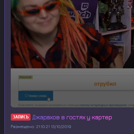
0
s
Джарахов в гостях у картер
ЗАПИСЬ
e
c
Размещено: 21:10:21 13/10/2019
o
n