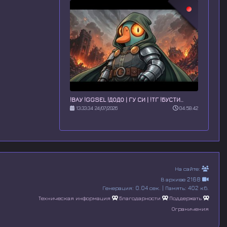
!ВАУ !GGSEL !ДОДО | ГУ СИ | !ТГ !БУСТИ..
13:33:34 24/07/2026
04:58:42
На сайте:
В архиве 2168
Генерация: 0.04 сек. | Память: 402 кб.
Техническая информация
Благодарности
Поддержать
Ограничения