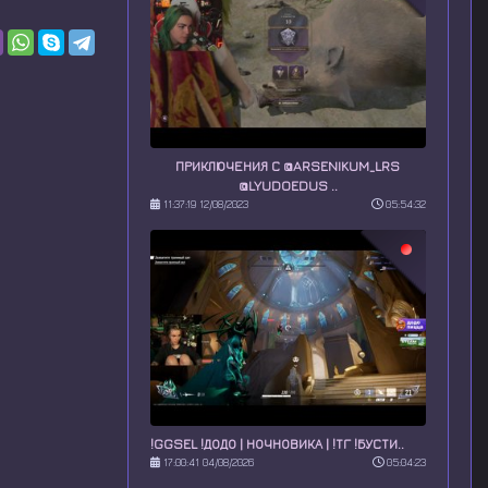
ПРИКЛЮЧЕНИЯ С @ARSENIKUM_LRS
@LYUDOEDUS ..
11:37:19 12/08/2023
05:54:32
!GGSEL !ДОДО | НОЧНОВИКА | !ТГ !БУСТИ..
17:00:41 04/08/2026
05:04:23