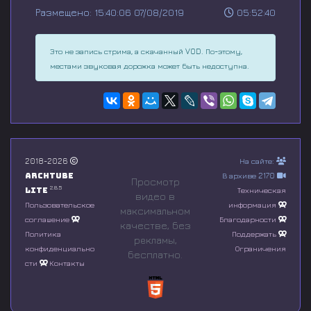
s
Размещено: 15:40:06 07/08/2019
05:52:40
e
c
o
n
Это не запись стрима, а скачанный VOD. По-этому,
d
местами звуковая дорожка может быть недоступна.
s
o
f
0
s
e
c
o
n
2018-2026
На сайте:
d
Archtube
В архиве 2170
Просмотр
s
2.8.5
Lite
Техническая
видео в
Пользовательское
информация
максимальном
соглашение
Благодарности
качестве, без
Политика
Поддержать
рeкламы,
конфиденциально
Ограничения
бесплатно.
сти
Контакты