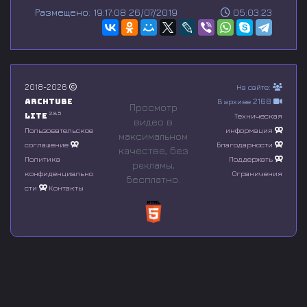
s
Размещено: 19:17:08 26/07/2019
05:03:23
e
c
o
n
d
s
o
2018-2026
На сайте:
f
Archtube
В архиве 2168
0
Просмотр
s
2.8.5
Lite
Техническая
видео в
e
Пользовательское
информация
максимальном
c
соглашение
Благодарности
o
качестве, без
n
Политика
Поддержать
рeкламы,
d
конфиденциально
Ограничения
бесплатно.
s
сти
Контакты