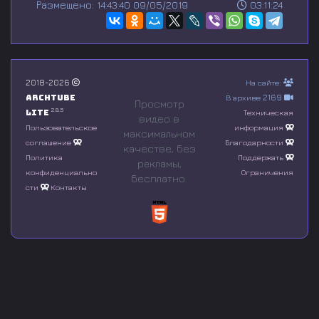
Размещено: 14:43:40 09/05/2019
03:11:24
e
c
o
n
d
s
o
2018-2026
На сайте:
f
Archtube
В архиве 2169
0
Просмотр
s
2.8.5
Lite
Техническая
видео в
e
Пользовательское
информация
максимальном
c
соглашение
Благодарности
o
качестве, без
n
Политика
Поддержать
рeкламы,
d
конфиденциально
Ограничения
бесплатно.
s
сти
Контакты