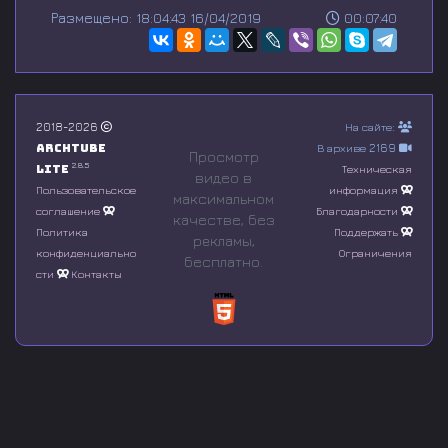
s
Размещено: 18:04:43 16/04/2019
00:07:40
e
c
o
n
d
s
o
2018-2026
На сайте:
f
Archtube
В архиве 2169
0
Просмотр
s
2.8.5
Lite
Техническая
видео в
e
Пользовательское
информация
максимальном
c
соглашение
Благодарности
o
качестве, без
n
Политика
Поддержать
рeкламы,
d
конфиденциально
Ограничения
бесплатно.
s
сти
Контакты