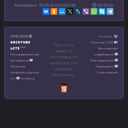
s
Размещено: 15:05:43 01/03/2019
00:19:50
e
c
o
n
d
s
o
2018-2026
На сайте:
f
Archtube
В архиве 2169
0
Просмотр
s
2.8.5
Lite
Техническая
видео в
e
Пользовательское
информация
максимальном
c
соглашение
Благодарности
o
качестве, без
n
Политика
Поддержать
рeкламы,
d
конфиденциально
Ограничения
бесплатно.
s
сти
Контакты